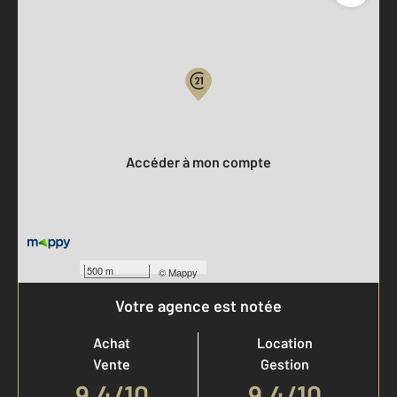
Parlons de vous, parlons biens
Votre compte :
Accéder à mon compte
500 m
©
Mappy
Votre agence est notée
Achat
Location
Vente
Gestion
9,4
/
10
9,4/10