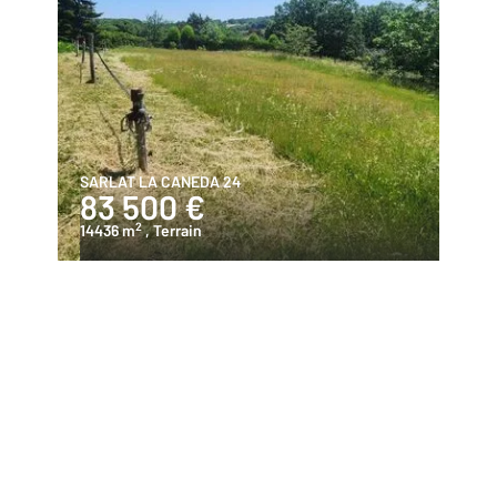
SARLAT LA CANEDA 24
83 500 €
2
14436 m
, Terrain