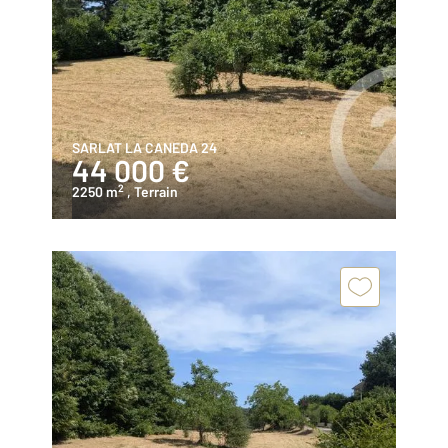
SARLAT LA CANEDA 24
44 000 €
2
2250 m
, Terrain