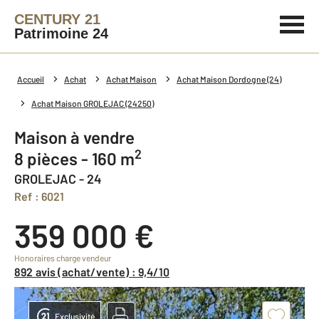
CENTURY 21
Patrimoine 24
Accueil
Achat
Achat Maison
Achat Maison Dordogne (24)
Achat Maison GROLEJAC (24250)
Maison à vendre
2
8 pièces - 160 m
GROLEJAC - 24
Ref : 6021
359 000 €
Honoraires charge vendeur
892 avis (achat/vente) : 9,4/10
Exclusivité