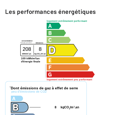
Les performances énergétiques
logement extrêmement performant
consommation
(énergie primaire)
émissions
208
8
2
2
kWh/m
.an
kg CO
/m
.an
2
109 kWh/m²/an
d'énergie finale
logement extrêmement peu performant
Dont émissions de gaz à effet de serre
*
peu d'émissions de CO2
8
kgCO
/m
.an
2
2