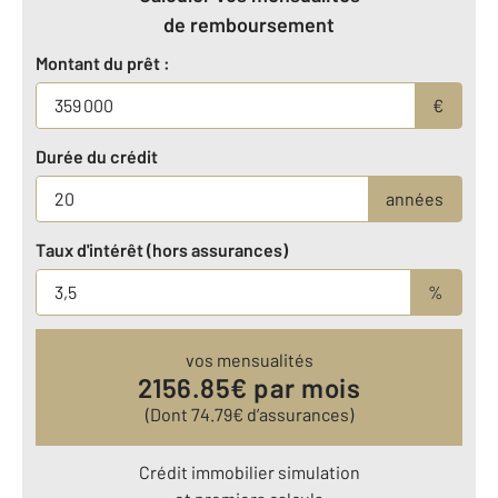
de remboursement
Montant du prêt :
€
Durée du crédit
années
Taux d'intérêt (hors assurances)
%
vos mensualités
2156.85
€ par mois
(Dont
74.79
€ d’assurances)
Crédit immobilier simulation